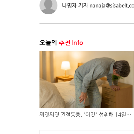
나명자 기자 nanaja@sisabelt.c
오늘의
추천 Info
찌릿찌릿 관절통증, "이것" 섭취해 14일만
에 완화