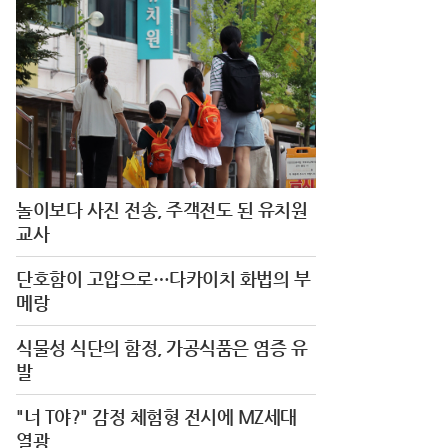
놀이보다 사진 전송, 주객전도 된 유치원
교사
단호함이 고압으로…다카이치 화법의 부
메랑
식물성 식단의 함정, 가공식품은 염증 유
발
"너 T야?" 감정 체험형 전시에 MZ세대
열광