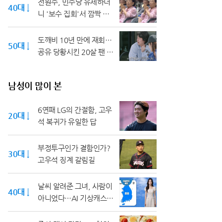
전원주, 민주당 유세하더
40대 ↓
니 '보수 집회'서 깜짝 등
장
도깨비 10년 만에 재회…
50대 ↓
공유 당황시킨 20살 팬 고
백
남성이 많이 본
6연패 LG의 간절함, 고우
20대 ↓
석 복귀가 유일한 답
부정투구인가 결함인가?
30대 ↓
고우석 징계 갈림길
날씨 알려준 그녀, 사람이
40대 ↓
아니었다…AI 기상캐스터
화제