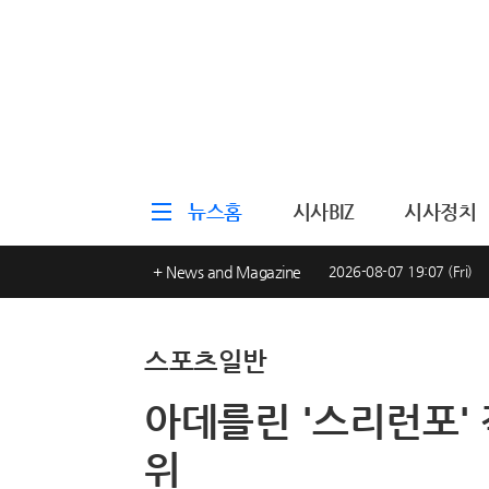
뉴스홈
시사BIZ
시사정치
+ News and Magazine
2026-08-07 19:07 (Fri)
스포츠일반
아데를린 '스리런포' 작
위