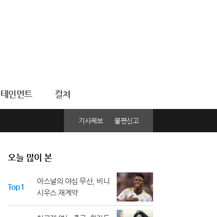
터테인먼트
컬쳐
기사제보
불편신고
오늘 많이 본
아스널의 야심 무산, 비니
Top1
시우스 재계약