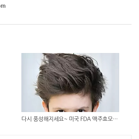
om
다시 풍성해지세요~ 미국 FDA 맥주효모샴
푸 !!