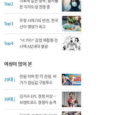
치료제 없는 중국, 환자들
Top2
은 각자도생 전쟁 중
무청 시래기의 반전, 한국
Top3
산이 영양가 최고
"너 T야?" 감정 체험형 전
Top4
시에 MZ세대 열광
여성이 많이 본
만원 이하 한 끼 전쟁, 버
20대 ↓
거가 점심값 구원투수
김지수 EPL 경쟁 비상…
30대 ↓
브렌트포드 경쟁자 승격