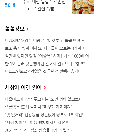
주사 대신 달걀?… '천연
50대 ↓
위고비' 관심 폭발
쏠쏠정보
내장지방,원인은 비만균! '이것'하고 쏙쏙 빠져…
로또 용지 찢지 마세요. 사람들이 모르는 3가지!!
백만원 있다면 당장 "이종목" 사라! 최소 1000배 이상 증가...충격!!
환자와 몰래 뒷돈챙기던 간호사 알고보니.."충격"
비트코인으로 4억잃은 BJ 극단적 선택…충격!
세상에 이런 일이
마을버스에 37억 두고 내린 노인 정체 알고보니..!
주름없는 83세 할머니 "피부과 가지마라"
“빚 없애라” 신용등급 상관없이 정부서 1억지원!
"빠진 치아" 더 이상 방치하지 마세요!!
2021년 "당진" 집값 상승률 1위..왜일까?