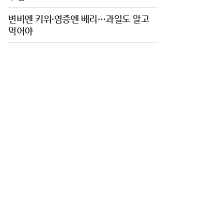
변비엔 키위·염증엔 베리…과일도 알고
먹어야