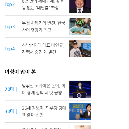
8년 만의 세대교체, 강호
Top2
동 없는 '대탈출' 확정
무청 시래기의 반전, 한국
Top3
산이 영양가 최고
신남성연대 대표 배인규,
Top4
자택서 숨진 채 발견
여성이 많이 본
멈춰선 초과이윤 논의, 여
20대 ↓
야 경제 실책 네 탓 공방
36세 김보미, 민주당 당대
30대 ↓
표 출마 선언