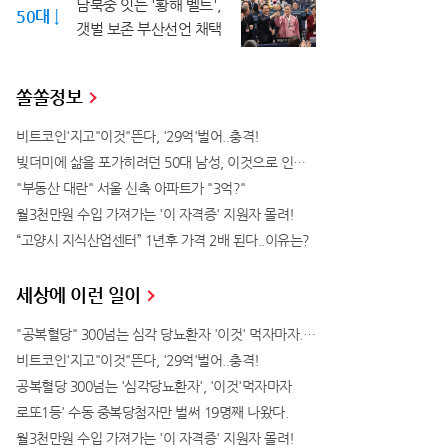
남북중 잇는 '황해 벨트',
50대 ↓
갯벌 보존 부산선언 채택
쏠쏠정보
비트코인'지고"이것"뜬다, '29억'벌어..충격!
빚더미에 삶을 포가히려던 50대 남성, 이것으로 인생역전
"부동산 대란" 서울 신축 아파트가 "3억?"
월3천만원 수입 가져가는 '이 자격증' 지원자 몰려!
“고양시 지식산업센터” 1년후 가격 2배 된다..이유는?
세상에 이런 일이
"공복혈당" 300넘는 심각 당뇨환자 '이것' 먹자마자..바로
비트코인'지고"이것"뜬다, '29억'벌어..충격!
공복혈당 300넘는 '심각당뇨환자', '이것'먹자마자
로또1등' 수동 중복당첨자만 벌써 19명째 나왔다.
월3천만원 수입 가져가는 '이 자격증' 지원자 몰려!