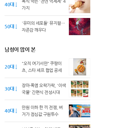
폭식 막는 '천연 억제제' 4
40대 ↓
가지
'유미의 세포들' 뮤지컬…
50대 ↓
자존감 깨우다
남성이 많이 본
"오직 여기서만" 쿠팡이
20대 ↓
츠, 스타 셰프 협업 공세
장마·폭염 오락가락, '이색
30대 ↓
국물' 간편식 전성시대
만원 이하 한 끼 전쟁, 버
40대 ↓
거가 점심값 구원투수