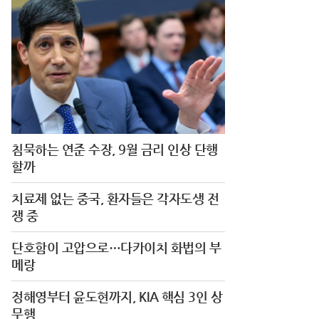
침묵하는 연준 수장, 9월 금리 인상 단행
할까
치료제 없는 중국, 환자들은 각자도생 전
쟁 중
단호함이 고압으로…다카이치 화법의 부
메랑
정해영부터 윤도현까지, KIA 핵심 3인 상
무행