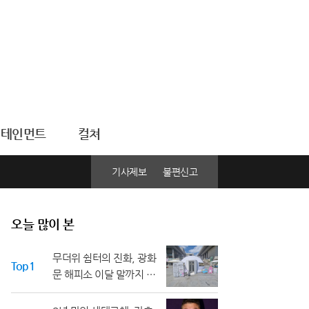
터테인먼트
컬쳐
기사제보
불편신고
오늘 많이 본
무더위 쉼터의 진화, 광화
Top1
문 해피소 이달 말까지 연
장