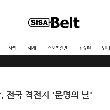
사회
세계
스포츠일반
건강IN
엔
 전국 격전지 '운명의 날'