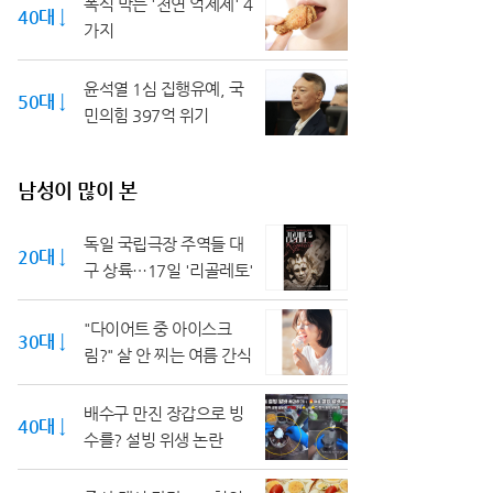
폭식 막는 '천연 억제제' 4
40대 ↓
가지
윤석열 1심 집행유예, 국
50대 ↓
민의힘 397억 위기
남성이 많이 본
독일 국립극장 주역들 대
20대 ↓
구 상륙…17일 '리골레토'
"다이어트 중 아이스크
30대 ↓
림?" 살 안 찌는 여름 간식
배수구 만진 장갑으로 빙
40대 ↓
수를? 설빙 위생 논란