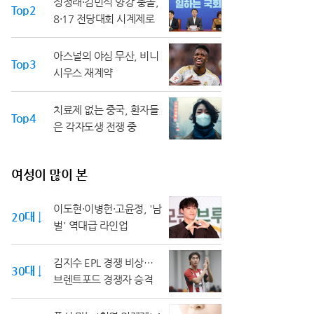
정청래·김민석 양강 충돌,
Top2
8·17 전당대회 시계제로
아스널의 야심 무산, 비니
Top3
시우스 재계약
치료제 없는 중국, 환자들
Top4
은 각자도생 전쟁 중
여성이 많이 본
이도현·이병헌·고윤정, '남
20대 ↓
벌' 역대급 라인업
김지수 EPL 경쟁 비상…
30대 ↓
브렌트포드 경쟁자 승격