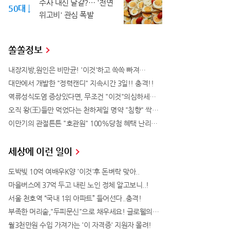
주사 대신 달걀?… '천연
50대 ↓
위고비' 관심 폭발
쏠쏠정보
내장지방,원인은 비만균! '이것'하고 쏙쏙 빠져…
대만에서 개발한 "정력캔디" 지속시간 3일!! 충격!!
역류성식도염 증상있다면, 무조건 "이것"의심하세요. 간단치료법 나왔다!
오직 왕(王)들만 먹었다는 천하제일 명약 "침향" 싹쓰리 완판!! 왜 난리났나 봤더니..경악!
이만기의 관절튼튼 "호관원" 100%당첨 혜택 난리나!!
세상에 이런 일이
도박빚 10억 여배우K양 '이것'후 돈벼락 맞아..
마을버스에 37억 두고 내린 노인 정체 알고보니..!
서울 천호역 “국내 1위 아파트” 들어선다..충격!
부족한 머리숱,"두피문신"으로 채우세요! 글로웰의원 의)96837
월3천만원 수입 가져가는 '이 자격증' 지원자 몰려!