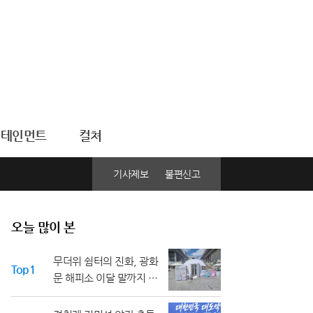
터테인먼트
컬쳐
기사제보
불편신고
오늘 많이 본
무더위 쉼터의 진화, 광화
Top1
문 해피소 이달 말까지 연
장