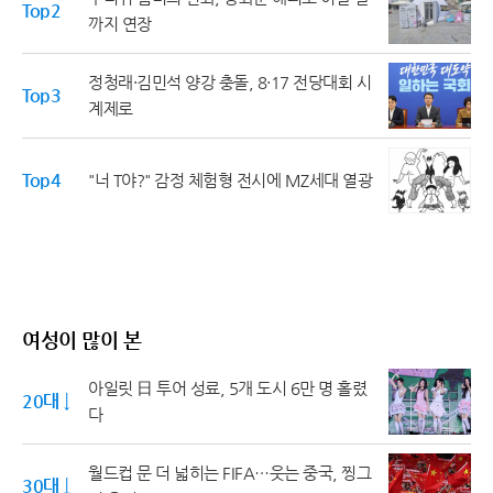
Top2
까지 연장
정청래·김민석 양강 충돌, 8·17 전당대회 시
Top3
계제로
Top4
"너 T야?" 감정 체험형 전시에 MZ세대 열광
여성이 많이 본
아일릿 日 투어 성료, 5개 도시 6만 명 홀렸
20대 ↓
다
월드컵 문 더 넓히는 FIFA…웃는 중국, 찡그
30대 ↓