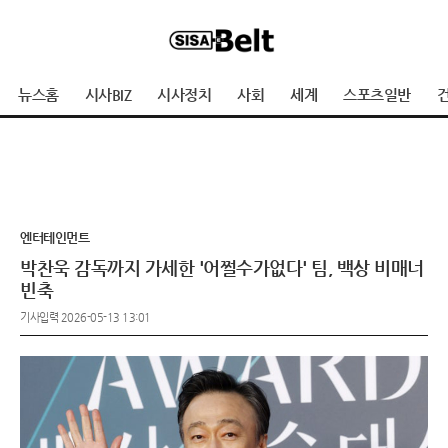
뉴스홈
시사BIZ
시사정치
사회
세계
스포츠일반
건
엔터테인먼트
박찬욱 감독까지 가세한 '어쩔수가없다' 팀, 백상 비매너
빈축
기사입력 2026-05-13 13:01