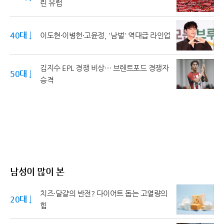
린 유럽
40대 ↓
이도현·이병헌·고윤정, '남벌' 역대급 라인업
김지수 EPL 경쟁 비상… 브렌트포드 경쟁자
50대 ↓
승격
남성이 많이 본
치즈·달걀의 반전? 다이어트 돕는 고열량의
20대 ↓
힘