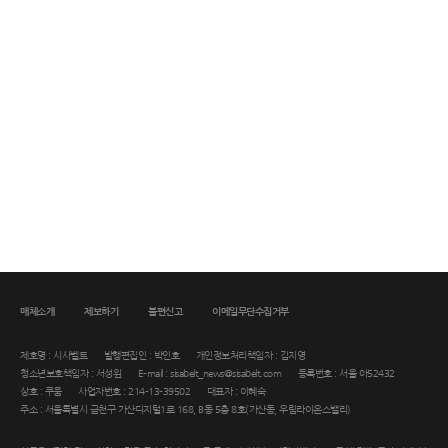
매체소개
제보하기
불편신고
이메일무단수집거부
제호명 : 시사벨트
발행편집인 : 박인호
개인정보처리책임자 : 김지영
청소년보호책임자 : 서성원
E-mail : sisabelt_news@sisabelt.com
등록번호 : 서울 아52432
상호 : 쿠움
사업자번호 : 214-13-39502
대표자 : 이혜숙
주소 : 서울특별시 금천구 가산디지털1로 168, B동 5층 8호(가산동, 우림라이온스밸리)