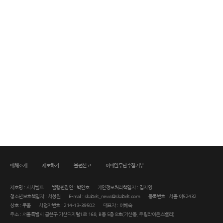
매체소개
제보하기
불편신고
이메일무단수집거부
제호명 : 시사벨트
발행편집인 : 박인호
개인정보처리책임자 : 김지영
청소년보호책임자 : 서성원
E-mail : sisabelt_news@sisabelt.com
등록번호 : 서울 아52432
상호 : 쿠움
사업자번호 : 214-13-39502
대표자 : 이혜숙
주소 : 서울특별시 금천구 가산디지털1로 168, B동 5층 8호(가산동, 우림라이온스밸리)