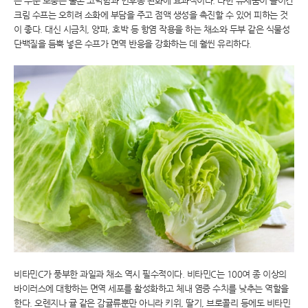
는 수분 보충은 물론 코막힘과 인후통 완화에 효과적이다. 다만 유제품이 들어간
크림 수프는 오히려 소화에 부담을 주고 점액 생성을 촉진할 수 있어 피하는 것
이 좋다. 대신 시금치, 양파, 호박 등 항염 작용을 하는 채소와 두부 같은 식물성
단백질을 듬뿍 넣은 수프가 면역 반응을 강화하는 데 훨씬 유리하다.
비타민C가 풍부한 과일과 채소 역시 필수적이다. 비타민C는 100여 종 이상의
바이러스에 대항하는 면역 세포를 활성화하고 체내 염증 수치를 낮추는 역할을
한다. 오렌지나 귤 같은 감귤류뿐만 아니라 키위, 딸기, 브로콜리 등에도 비타민