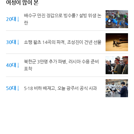
여성이 많이 본
배수구 만진 장갑으로 빙수를? 설빙 위생 논
20대 ↓
란
30대 ↓
쇼팽 왈츠 14곡의 파격, 조성진이 건넨 선물
북한군 3만명 추가 파병, 러시아 수용 준비
40대 ↓
포착
50대 ↓
5·18 비하 배재고, 오늘 광주서 공식 사과