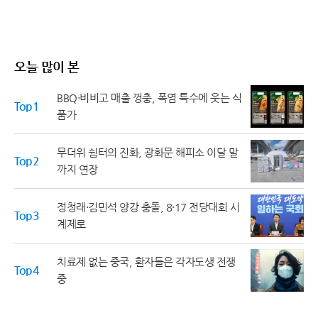
오늘 많이 본
BBQ·비비고 매출 껑충, 폭염 특수에 웃는 식
Top1
품가
무더위 쉼터의 진화, 광화문 해피소 이달 말
Top2
까지 연장
정청래·김민석 양강 충돌, 8·17 전당대회 시
Top3
계제로
치료제 없는 중국, 환자들은 각자도생 전쟁
Top4
중