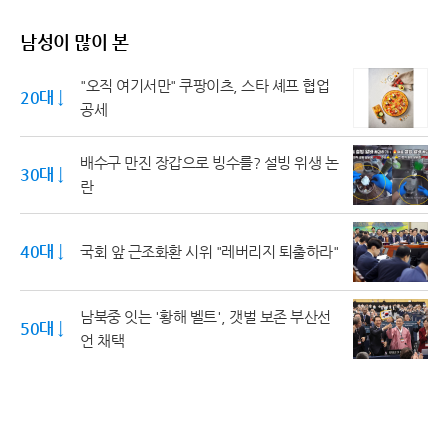
남성이 많이 본
"오직 여기서만" 쿠팡이츠, 스타 셰프 협업
20대 ↓
공세
배수구 만진 장갑으로 빙수를? 설빙 위생 논
30대 ↓
란
40대 ↓
국회 앞 근조화환 시위 "레버리지 퇴출하라"
남북중 잇는 '황해 벨트', 갯벌 보존 부산선
50대 ↓
언 채택