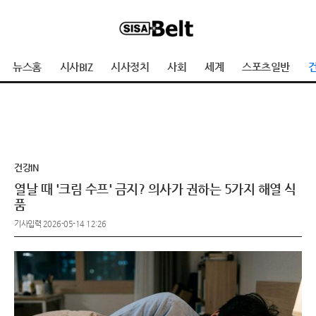
뉴스홈
시사BIZ
시사정치
사회
세계
스포츠일반
건
건강IN
열날 때 '크림 수프' 금지? 의사가 권하는 5가지 해열 식
품
기사입력 2026-05-14 12:26