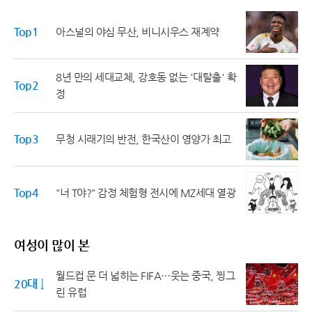
Top1
아스널의 야심 무산, 비니시우스 재계약
8년 만의 세대교체, 강호동 없는 '대탈출' 확
Top2
정
Top3
무청 시래기의 반전, 한국산이 영양가 최고
Top4
"너 T야?" 감정 체험형 전시에 MZ세대 열광
여성이 많이 본
월드컵 문 더 넓히는 FIFA…웃는 중국, 찡그
20대 ↓
린 유럽