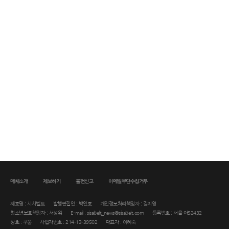
매체소개
제보하기
불편신고
이메일무단수집거부
제호명 : 시사벨트
발행편집인 : 박인호
개인정보처리책임자 : 김지영
청소년보호책임자 : 서성원
E-mail : sisabelt_news@sisabelt.com
등록번호 : 서울 아52432
상호 : 쿠움
사업자번호 : 214-13-39502
대표자 : 이혜숙