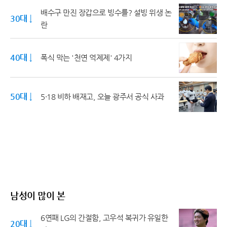
배수구 만진 장갑으로 빙수를? 설빙 위생 논
30대 ↓
란
40대 ↓
폭식 막는 '천연 억제제' 4가지
50대 ↓
5·18 비하 배재고, 오늘 광주서 공식 사과
남성이 많이 본
6연패 LG의 간절함, 고우석 복귀가 유일한
20대 ↓