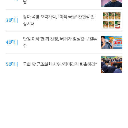
답
장마·폭염 오락가락, '이색 국물' 간편식 전
30대 ↓
성시대
만원 이하 한 끼 전쟁, 버거가 점심값 구원투
40대 ↓
수
50대 ↓
국회 앞 근조화환 시위 "레버리지 퇴출하라"