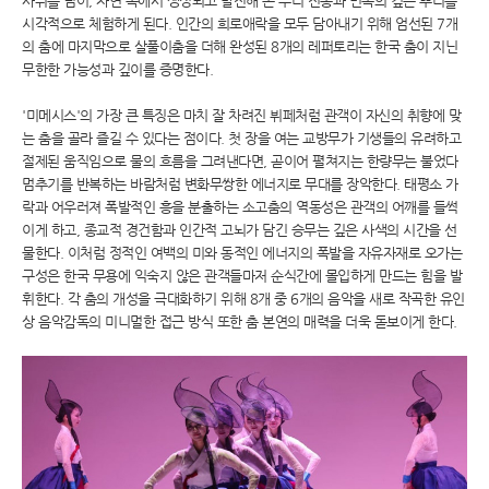
사위를 넘어, 자연 속에서 생성되고 발전해 온 우리 전통과 민속의 깊은 뿌리를
시각적으로 체험하게 된다. 인간의 희로애락을 모두 담아내기 위해 엄선된 7개
의 춤에 마지막으로 살풀이춤을 더해 완성된 8개의 레퍼토리는 한국 춤이 지닌
무한한 가능성과 깊이를 증명한다.
'미메시스'의 가장 큰 특징은 마치 잘 차려진 뷔페처럼 관객이 자신의 취향에 맞
는 춤을 골라 즐길 수 있다는 점이다. 첫 장을 여는 교방무가 기생들의 유려하고
절제된 움직임으로 물의 흐름을 그려낸다면, 곧이어 펼쳐지는 한량무는 불었다
멈추기를 반복하는 바람처럼 변화무쌍한 에너지로 무대를 장악한다. 태평소 가
락과 어우러져 폭발적인 흥을 분출하는 소고춤의 역동성은 관객의 어깨를 들썩
이게 하고, 종교적 경건함과 인간적 고뇌가 담긴 승무는 깊은 사색의 시간을 선
물한다. 이처럼 정적인 여백의 미와 동적인 에너지의 폭발을 자유자재로 오가는
구성은 한국 무용에 익숙지 않은 관객들마저 순식간에 몰입하게 만드는 힘을 발
휘한다. 각 춤의 개성을 극대화하기 위해 8개 중 6개의 음악을 새로 작곡한 유인
상 음악감독의 미니멀한 접근 방식 또한 춤 본연의 매력을 더욱 돋보이게 한다.