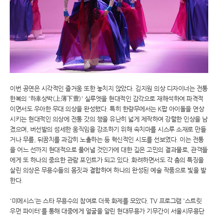
이번 공연은 시각적인 즐거움 또한 놓치지 않았다. 김지원 의상 디자이너는 전통
한복의 '하후상박(上薄下豊)' 실루엣을 현대적인 감각으로 재해석하여 파격적
이면서도 우아한 무대 의상을 완성했다. 특히 한량무에서는 K팝 아이돌을 연상
시키는 현대적인 의상에 전통 갓의 챙을 유난히 넓게 제작하여 강렬한 인상을 남
겼으며, 버선발의 섬세한 움직임을 강조하기 위해 속치마를 시스루 소재로 만들
거나 무릎, 뒤꿈치를 과감히 노출하는 등 혁신적인 시도를 선보였다. 이는 전통
을 어느 선까지 현대적으로 풀어낼 것인가에 대한 깊은 고민의 결과물로, 관객들
에게 또 하나의 중요한 관람 포인트가 되고 있다. 화려하면서도 각 춤의 특징을
살린 의상은 무용수들의 몸짓과 결합하여 하나의 완성된 예술 작품으로 빛을 발
한다.
'미메시스'는 스타 무용수의 참여로 더욱 화제를 모았다. TV 프로그램 '스트릿
우먼 파이터'를 통해 대중에게 얼굴을 알린 현대무용가 기무간이 서울시무용단