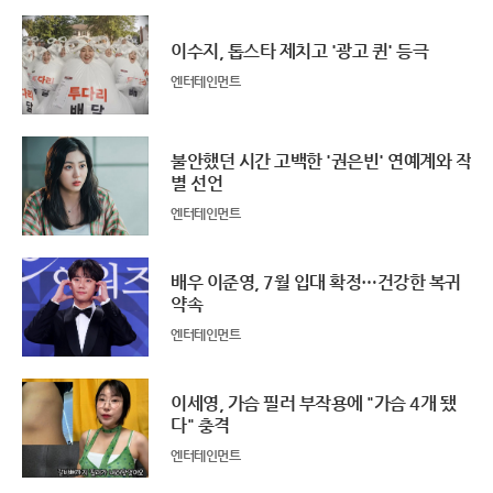
이수지, 톱스타 제치고 '광고 퀸' 등극
엔터테인먼트
불안했던 시간 고백한 '권은빈' 연예계와 작
별 선언
엔터테인먼트
배우 이준영, 7월 입대 확정…건강한 복귀
약속
엔터테인먼트
이세영, 가슴 필러 부작용에 "가슴 4개 됐
다" 충격
엔터테인먼트