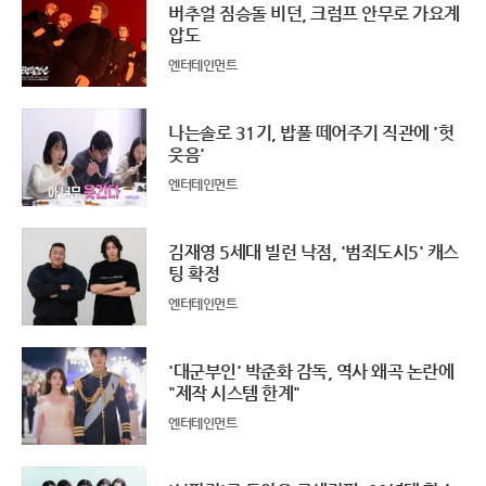
버추얼 짐승돌 비던, 크럼프 안무로 가요계
압도
엔터테인먼트
나는솔로 31기, 밥풀 떼어주기 직관에 '헛
웃음'
엔터테인먼트
김재영 5세대 빌런 낙점, '범죄도시5' 캐스
팅 확정
엔터테인먼트
'대군부인' 박준화 감독, 역사 왜곡 논란에
"제작 시스템 한계"
엔터테인먼트