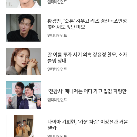
엔터테인먼트
황정민, '술톤' 지우고 리즈 경신…조인성
옆에서도 빛난 미모
엔터테인먼트
딸 이름 투자 사기 의혹 장윤정 친모, 소재
불명 상태
엔터테인먼트
'전참시' 매니저는 어디 가고 집값 자랑만
엔터테인먼트
다이아 기희현, '가운 차림' 이상윤과 거울
셀카
엔터테인먼트