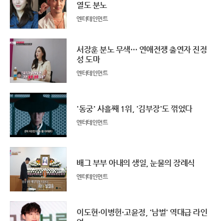
열도 분노
엔터테인먼트
서장훈 분노 무색… 연애전쟁 출연자 진정
성 도마
엔터테인먼트
'동궁' 사흘째 1위, '김부장'도 꺾었다
엔터테인먼트
배그 부부 아내의 생일, 눈물의 장례식
엔터테인먼트
이도현·이병헌·고윤정, '남벌' 역대급 라인