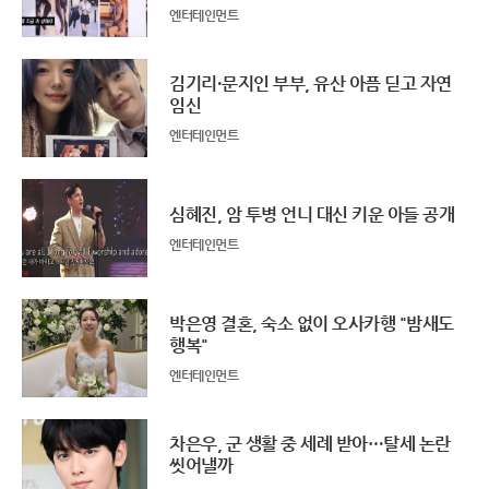
엔터테인먼트
김기리·문지인 부부, 유산 아픔 딛고 자연
임신
엔터테인먼트
심혜진, 암 투병 언니 대신 키운 아들 공개
엔터테인먼트
박은영 결혼, 숙소 없이 오사카행 "밤새도
행복"
엔터테인먼트
차은우, 군 생활 중 세례 받아…탈세 논란
씻어낼까