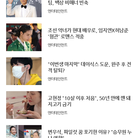
팀, 백상 비매너 빈축
엔터테인먼트
조선 악녀가 현대 배우로, 임지연X허남준
'혐관' 로맨스 적중
엔터테인먼트
"이번생 마지막" 데이식스 도운, 완주 후 전
격 탈퇴?
엔터테인먼트
고현정 "10살 이후 처음", 50년 만에 깬 돼
지고기 금기
엔터테인먼트
변우석, 파일럿 꿈 포기한 이유? "승무원 누