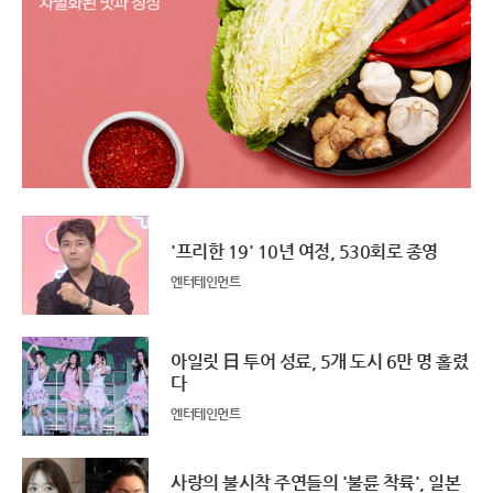
'프리한 19' 10년 여정, 530회로 종영
엔터테인먼트
아일릿 日 투어 성료, 5개 도시 6만 명 홀렸
다
엔터테인먼트
사랑의 불시착 주연들의 '불륜 착륙', 일본