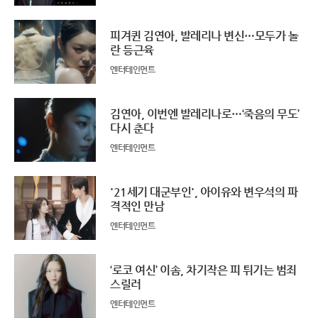
피겨퀸 김연아, 발레리나 변신…모두가 놀
란 등근육
엔터테인먼트
김연아, 이번엔 발레리나로…‘죽음의 무도’
다시 춘다
엔터테인먼트
'21세기 대군부인', 아이유와 변우석의 파
격적인 만남
엔터테인먼트
‘로코 여신’ 이솜, 차기작은 피 튀기는 범죄
스릴러
엔터테인먼트