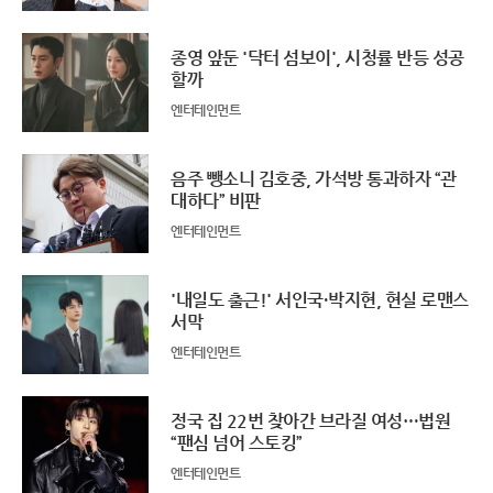
종영 앞둔 '닥터 섬보이', 시청률 반등 성공
할까
엔터테인먼트
음주 뺑소니 김호중, 가석방 통과하자 “관
대하다” 비판
엔터테인먼트
'내일도 출근!' 서인국·박지현, 현실 로맨스
서막
엔터테인먼트
정국 집 22번 찾아간 브라질 여성…법원
“팬심 넘어 스토킹”
엔터테인먼트