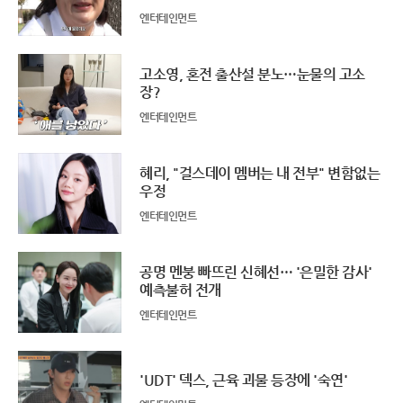
엔터테인먼트
고소영, 혼전 출산설 분노…눈물의 고소
장?
엔터테인먼트
혜리, "걸스데이 멤버는 내 전부" 변함없는
우정
엔터테인먼트
공명 멘붕 빠뜨린 신혜선… '은밀한 감사'
예측불허 전개
엔터테인먼트
'UDT' 덱스, 근육 괴물 등장에 '숙연'