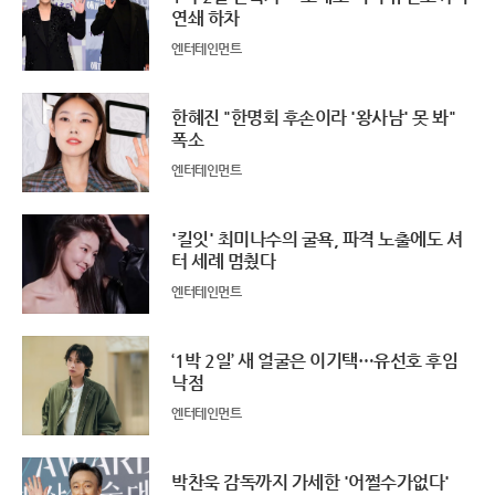
연쇄 하차
엔터테인먼트
한혜진 "한명회 후손이라 '왕사남' 못 봐"
폭소
엔터테인먼트
'킬잇' 최미나수의 굴욕, 파격 노출에도 셔
터 세례 멈췄다
엔터테인먼트
‘1박 2일’ 새 얼굴은 이기택…유선호 후임
낙점
엔터테인먼트
박찬욱 감독까지 가세한 '어쩔수가없다'