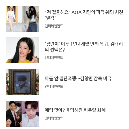
"저 결혼해요" AOA 지민의 파격 웨딩 사진
'발칵'
엔터테인먼트
'정년이' 이후 1년 4개월 만의 복귀, 김태리
의 선택은?
엔터테인먼트
아들 앞 집단폭행…김창민 감독 비극
엔터테인먼트
에릭 맞아? 후덕해진 비주얼 화제
엔터테인먼트