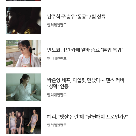
남주혁·조승우 '동궁' 7월 상륙
엔터테인먼트
민도희, 1년 카페 알바 종료 "본업 복귀"
엔터테인먼트
박은영 셰프, 아일릿 만났다… 댄스 커버
'성덕' 인증
엔터테인먼트
혜리, '뱃살 논란'에 "날씬해야 프로인가?"
엔터테인먼트