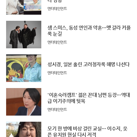
나 영향"
엔터테인먼트
샘 스미스, 동성 연인과 약혼…멧 갈라 커플
룩 눈길
엔터테인먼트
성시경, 일본 홀린 고려청자룩 해명 나선다
엔터테인먼트
'이혼숙려캠프' 젊은 꼰대 남편 등장…역대
급 이기주의에 뒷목
엔터테인먼트
모기 한 방에 비상 걸린 교실… 이수지, 웃
픈 유치원 현실 다시 저격