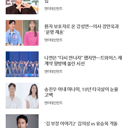
업
엔터테인먼트
환자 보호자로 온 강성연…의사 장민욱과
'운명 재혼'
엔터테인먼트
나연은 “다시 만나자” 했지만…트와이스 재
계약 향방에 쏠린 시선
엔터테인먼트
송진우 아내 미나미, 10년 타국살이 눈물
고백
엔터테인먼트
'김 부장 이야기2' 김의성 vs 유승목 격돌