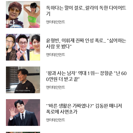
독하다는 말이 절로..랄라의 독한 다이어트
기
엔터테인먼트
윤형빈, 이휘재 진짜 인성 폭로.. "싫어하는
사람 못 봤다"
엔터테인먼트
'왕과 사는 남자' 역대 1위… 장항준 "난 60
0만원 더 받고 끝"
엔터테인먼트
''바른 생활은 가짜였나?" 김동완 매니저
폭로에 사면초가
엔터테인먼트