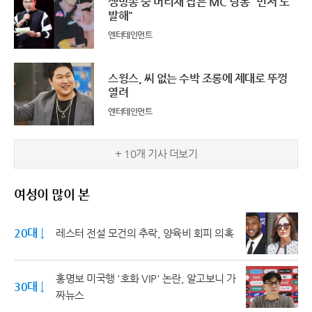
생방송 중 머리채 잡은 MC 딩동 "먼저 도
발해"
엔터테인먼트
스윙스, 씨 없는 수박 조롱에 제대로 뚜껑
열려
엔터테인먼트
+ 10개 기사 더보기
여성이 많이 본
20대 ↓
레스터 전설 모건의 추락, 양육비 회피 의혹
홍명보 미국행 '호화 VIP' 논란, 알고보니 가
30대 ↓
짜뉴스