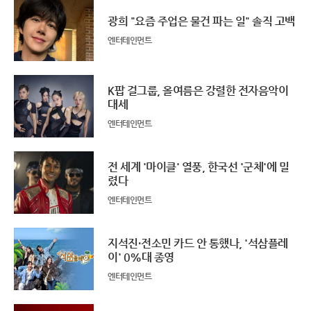
광희 "요즘 주업은 물건 파는 일" 솔직 고백
엔터테인먼트
K팝 걸그룹, 올여름은 강렬한 전자음악이
대세
엔터테인먼트
전 세계 '마이클' 열풍, 한국선 '군체'에 밀
렸다
엔터테인먼트
지석진·전소민 카드 안 통했나, '석삼플레
이' 0%대 종영
엔터테인먼트