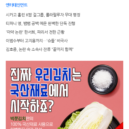
엔터테인먼트
시카고 홀린 K팝 걸그룹, 롤라팔루자 무대 평정
티파니 영, 뱀뱀 공백 메운 완벽한 단독 진행
'마약 논란' 한서희, 파리서 전한 근황
이범수부터 고지용까지…'슈돌' 비극사
김호중, 논란 속 소속사 잔류 "끝까지 함께"