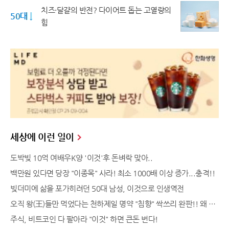
치즈·달걀의 반전? 다이어트 돕는 고열량의
50대 ↓
힘
세상에 이런 일이
도박빚 10억 여배우K양 '이것'후 돈벼락 맞아..
백만원 있다면 당장 "이종목" 사라! 최소 1000배 이상 증가...충격!!
빚더미에 삶을 포가히려던 50대 남성, 이것으로 인생역전
오직 왕(王)들만 먹었다는 천하제일 명약 "침향" 싹쓰리 완판!! 왜 난리났나 봤더니..경악!
주식, 비트코인 다 팔아라 "이것" 하면 큰돈 번다!