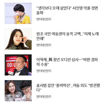
"생각보다 오래 살았다" 서인영 악플 정면
돌파
엔터테인먼트
원조 국민 여동생의 충격 고백.."이제 노래
안해"
엔터테인먼트
이혁재, 與 청년 오디션 심사…"비판 겸허
히 수용"
엔터테인먼트
홍서범 집안 '풍비박산'..아들 외도 "방관했
다"
엔터테인먼트