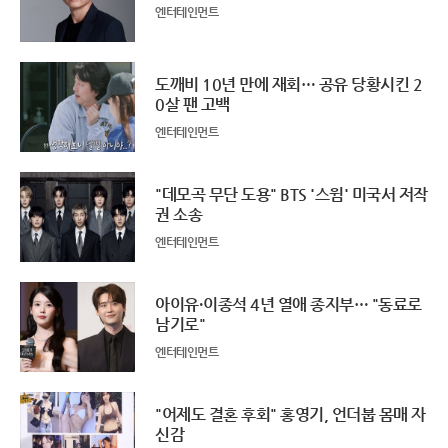
엔터테인먼트
도깨비 10년 만에 재회… 공유 당황시킨 2
0살 팬 고백
엔터테인먼트
"데모곡 무단 도용" BTS '스윔' 미국서 저작
권 소송
엔터테인먼트
아이유·이종석 4년 열애 종지부… "동료로
남기로"
엔터테인먼트
"어제도 결혼 후회" 홍영기, 언더붑 몸매 자
신감