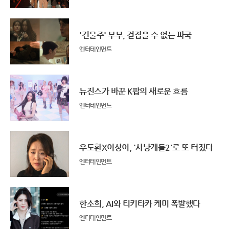
'건물주' 부부, 걷잡을 수 없는 파국
엔터테인먼트
뉴진스가 바꾼 K팝의 새로운 흐름
엔터테인먼트
우도환X이상이, '사냥개들2'로 또 터졌다
엔터테인먼트
한소희, AI와 티키타카 케미 폭발했다
엔터테인먼트