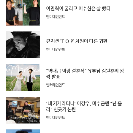
이찬혁이 굴리고 이수현은 살 뺐다
엔터테인먼트
뮤지션 'T.O.P' 차원이 다른 귀환
엔터테인먼트
"역대급 막장 결혼식" 유부남 김원훈의 깜
짝 발표
엔터테인먼트
'내 가게라더니' 이장우, 미수금엔 "난 몰
라" 선긋기 논란
엔터테인먼트