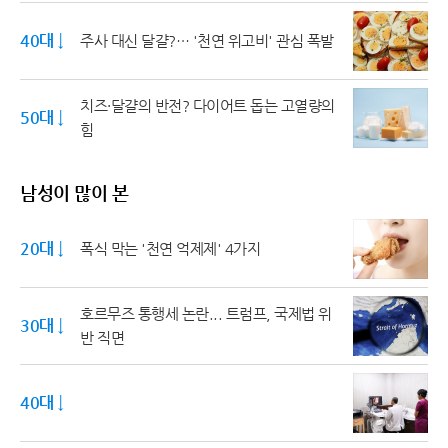
40대 ↓
주사 대신 달걀?… '천연 위고비' 관심 폭발
치즈·달걀의 반전? 다이어트 돕는 고열량의
50대 ↓
힘
남성이 많이 본
20대 ↓
폭식 막는 '천연 억제제' 4가지
호르무즈 통행세 논란... 트럼프, 국제법 위
30대 ↓
반 직면
40대 ↓