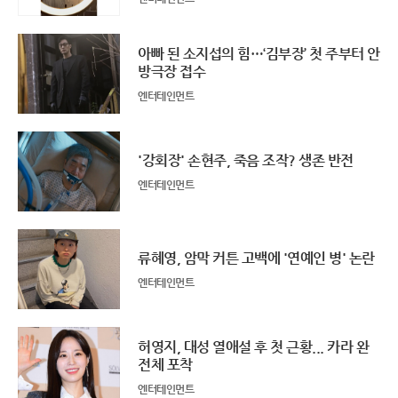
아빠 된 소지섭의 힘…‘김부장’ 첫 주부터 안
방극장 접수
엔터테인먼트
'강회장' 손현주, 죽음 조작? 생존 반전
엔터테인먼트
류혜영, 암막 커튼 고백에 '연예인 병' 논란
엔터테인먼트
허영지, 대성 열애설 후 첫 근황... 카라 완
전체 포착
엔터테인먼트