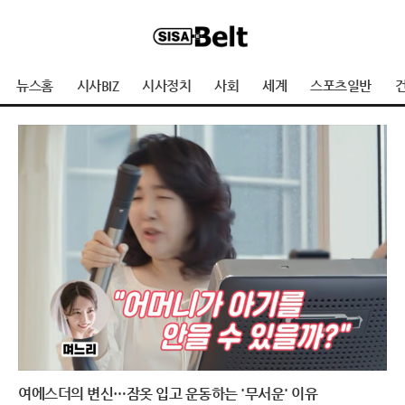
뉴스홈
시사BIZ
시사정치
사회
세계
스포츠일반
건
여에스더의 변신…잠옷 입고 운동하는 '무서운' 이유