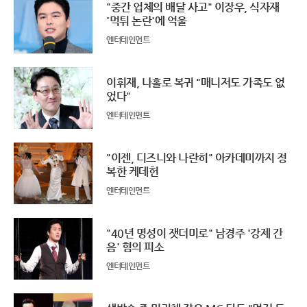
"중간 업체의 배달 사고" 이장우, 식자재
'먹튀 논란'에 억울
엔터테인먼트
이휘재, 나홀로 복귀 "매니저도 가족도 없
었다"
엔터테인먼트
"이젠, 디즈니와 나란히" 아카데미까지 정
복한 케데헌
엔터테인먼트
"40년 명성이 잿더미로" 남경주 '강제 간
음' 혐의 피소
엔터테인먼트