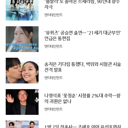
'붐팔라'로 돌아온 르세라핌, 90년대 향수
자극
엔터테인먼트
'유퀴즈' 공승연 출연… '21세기 대군부인'
언급은 통편집
엔터테인먼트
송지은 기다림 통했다, 박위와 시험관 시술
전격 발표
엔터테인먼트
나영석표 '꽃청춘' 시청률 2%대 추락…왕
의 귀환은 없나
엔터테인먼트
1박 2일 잔혹사… 조세호 이어 유선호까지