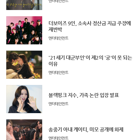
엔터테인먼트
더보이즈 9인, 소속사 정산금 지급 주장에
재반박
엔터테인먼트
'21세기 대군부인'이 제2의 '궁'이 못 되는
이유
엔터테인먼트
블랙핑크 지수, 가족 논란 입장 발표
엔터테인먼트
송중기 아내 케이티, 미모 공개에 화제
엔터테인먼트