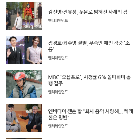
김신영·전유성, 눈물로 밝혀진 사제의 정
엔터테인먼트
정경호·최수영 결별, 무속인 예언 적중 '소
름'
엔터테인먼트
MBC '오십프로', 시청률 6% 돌파하며 흥
행 질주
엔터테인먼트
엔비디아 젠슨 황 "화사 음악 사랑해... 케데
헌은 명반"
엔터테인먼트